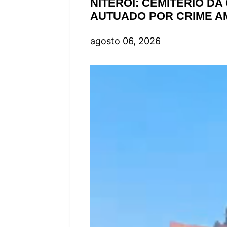
a
NITERÓI: CEMITÉRIO D
AUTUADO POR CRIME A
g
agosto 06, 2026
e
n
s