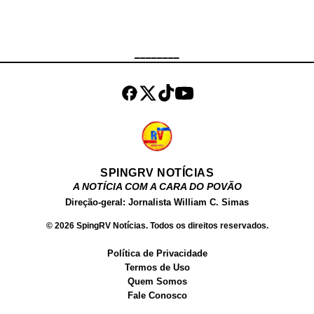
das mais buscadas no Google.
Além de atuar como atriz, Fernanda
Chocolate , tem um site próprio,
________
onde vende conteúdos produzidos
por ela para o público adulto. Além
dos filmes, ela ve...
SPINGRV NOTÍCIAS
A NOTÍCIA COM A CARA DO POVÃO
Direção-geral: Jornalista William C. Simas
© 2026 SpingRV Notícias. Todos os direitos reservados.
Política de Privacidade
Termos de Uso
Quem Somos
Fale Conosco