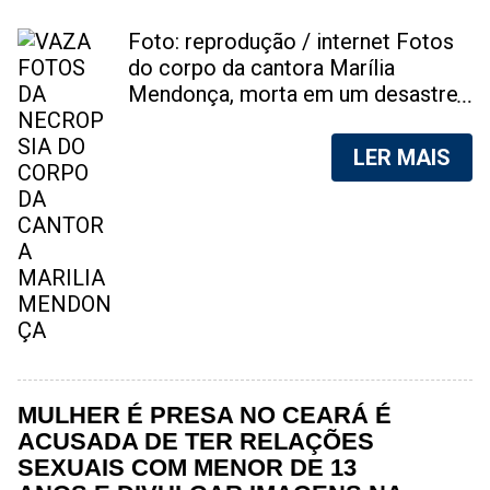
Foto: reprodução / internet Fotos
do corpo da cantora Marília
Mendonça, morta em um desastre
aéreo, em 5 de novembro de 2021,
foram vazadas na internet. A
LER MAIS
divulgação de fotos do corpo de
qualquer pessoa, sem a devida
autorização da família, é crime.
Após, saber do vazamento das
fotos, a família da cantora pediu
para que as pessoas não
compartilhem as imagens. Na
internet, a SpingRV, encontrou sites
vendendo as fotos. Cada foto, no
valor de R$20 (Vinte reais). A
MULHER É PRESA NO CEARÁ É
assessoria da família de Marília
ACUSADA DE TER RELAÇÕES
Mendonça, se pronunciou sobre o
SEXUAIS COM MENOR DE 13
caso. "Estamos todos chocados,