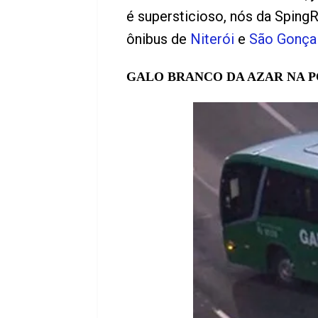
é supersticioso, nós da Spin
ônibus de
Niterói
e
São Gonça
GALO BRANCO DA AZAR NA PO