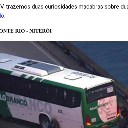
gRV, trazemos duas curiosidades macabras sobre d
lo
.
NTE RIO - NITERÓI