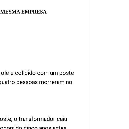
A MESMA EMPRESA
role e colidido com um poste
s quatro pessoas morreram no
ste, o transformador caiu
 ocorrido cinco anos antes.