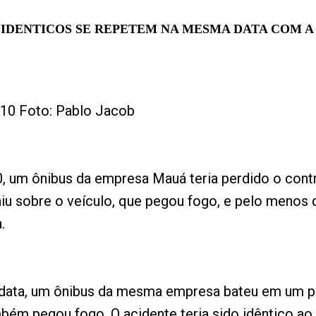
 IDENTICOS SE REPETEM NA MESMA DATA COM 
010 Foto: Pablo Jacob
0, um ônibus da empresa Mauá teria perdido o cont
aiu sobre o veículo, que pegou fogo, e pelo meno
.
data, um ônibus da mesma empresa bateu em um po
bém pegou fogo. O acidente teria sido idêntico ao