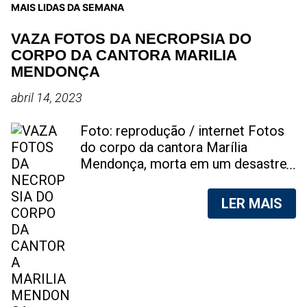
MAIS LIDAS DA SEMANA
VAZA FOTOS DA NECROPSIA DO
CORPO DA CANTORA MARILIA
MENDONÇA
abril 14, 2023
Foto: reprodução / internet Fotos
do corpo da cantora Marília
Mendonça, morta em um desastre
aéreo, em 5 de novembro de 2021,
foram vazadas na internet. A
LER MAIS
divulgação de fotos do corpo de
qualquer pessoa, sem a devida
autorização da família, é crime.
Após, saber do vazamento das
fotos, a família da cantora pediu
para que as pessoas não