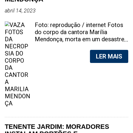
abril 14, 2023
Foto: reprodução / internet Fotos
do corpo da cantora Marília
Mendonça, morta em um desastre
aéreo, em 5 de novembro de 2021,
foram vazadas na internet. A
LER MAIS
divulgação de fotos do corpo de
qualquer pessoa, sem a devida
autorização da família, é crime.
Após, saber do vazamento das
fotos, a família da cantora pediu
para que as pessoas não
compartilhem as imagens. Na
internet, a SpingRV, encontrou sites
vendendo as fotos. Cada foto, no
valor de R$20 (Vinte reais). A
TENENTE JARDIM: MORADORES
assessoria da família de Marília