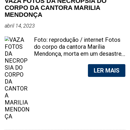
VAZA FOTOS DA NECROPSIA DO
CORPO DA CANTORA MARILIA
MENDONÇA
abril 14, 2023
Foto: reprodução / internet Fotos
do corpo da cantora Marília
Mendonça, morta em um desastre
aéreo, em 5 de novembro de 2021,
foram vazadas na internet. A
LER MAIS
divulgação de fotos do corpo de
qualquer pessoa, sem a devida
autorização da família, é crime.
Após, saber do vazamento das
fotos, a família da cantora pediu
para que as pessoas não
compartilhem as imagens. Na
internet, a SpingRV, encontrou sites