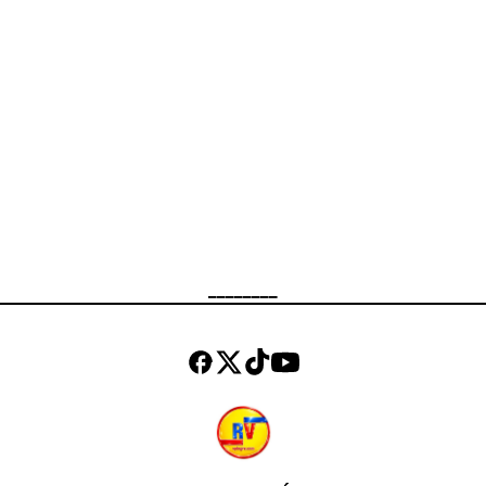
________