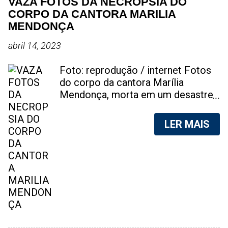
VAZA FOTOS DA NECROPSIA DO
CORPO DA CANTORA MARILIA
MENDONÇA
abril 14, 2023
Foto: reprodução / internet Fotos
do corpo da cantora Marília
Mendonça, morta em um desastre
aéreo, em 5 de novembro de 2021,
foram vazadas na internet. A
LER MAIS
divulgação de fotos do corpo de
qualquer pessoa, sem a devida
autorização da família, é crime.
Após, saber do vazamento das
fotos, a família da cantora pediu
para que as pessoas não
compartilhem as imagens. Na
internet, a SpingRV, encontrou sites