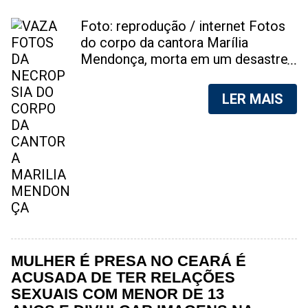
Foto: reprodução / internet Fotos
do corpo da cantora Marília
Mendonça, morta em um desastre
aéreo, em 5 de novembro de 2021,
foram vazadas na internet. A
LER MAIS
divulgação de fotos do corpo de
qualquer pessoa, sem a devida
autorização da família, é crime.
Após, saber do vazamento das
fotos, a família da cantora pediu
para que as pessoas não
compartilhem as imagens. Na
internet, a SpingRV, encontrou sites
vendendo as fotos. Cada foto, no
valor de R$20 (Vinte reais). A
MULHER É PRESA NO CEARÁ É
assessoria da família de Marília
ACUSADA DE TER RELAÇÕES
Mendonça, se pronunciou sobre o
SEXUAIS COM MENOR DE 13
caso. "Estamos todos chocados,