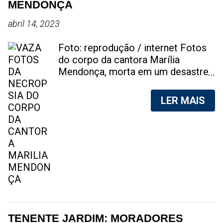
MENDONÇA
abril 14, 2023
Foto: reprodução / internet Fotos
do corpo da cantora Marília
Mendonça, morta em um desastre
aéreo, em 5 de novembro de 2021,
foram vazadas na internet. A
LER MAIS
divulgação de fotos do corpo de
qualquer pessoa, sem a devida
autorização da família, é crime.
Após, saber do vazamento das
fotos, a família da cantora pediu
para que as pessoas não
compartilhem as imagens. Na
internet, a SpingRV, encontrou sites
vendendo as fotos. Cada foto, no
valor de R$20 (Vinte reais). A
TENENTE JARDIM: MORADORES