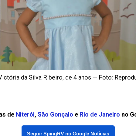
Victória da Silva Ribeiro, de 4 anos — Foto: Repro
ias de
Niterói
,
São Gonçalo
e
Rio de Janeiro
no Go
Seguir SpingRV no Google Notícias