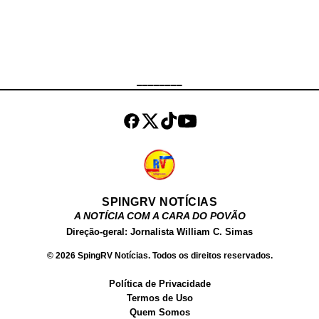
Atualmente, ela é uma das estrelas
mais conhecidas do Brasil e uma
das mais buscadas no Google.
Além de atuar como atriz, Fernanda
Chocolate , tem um site próprio,
________
onde vende conteúdos produzidos
por ela para o público adulto. Além
dos filmes, ela ve...
SPINGRV NOTÍCIAS
A NOTÍCIA COM A CARA DO POVÃO
Direção-geral: Jornalista William C. Simas
© 2026 SpingRV Notícias. Todos os direitos reservados.
Política de Privacidade
Termos de Uso
Quem Somos