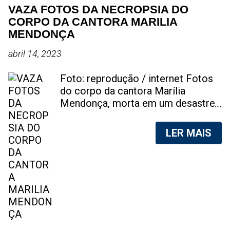
VAZA FOTOS DA NECROPSIA DO
CORPO DA CANTORA MARILIA
MENDONÇA
abril 14, 2023
Foto: reprodução / internet Fotos
do corpo da cantora Marília
Mendonça, morta em um desastre
aéreo, em 5 de novembro de 2021,
foram vazadas na internet. A
LER MAIS
divulgação de fotos do corpo de
qualquer pessoa, sem a devida
autorização da família, é crime.
Após, saber do vazamento das
fotos, a família da cantora pediu
para que as pessoas não
compartilhem as imagens. Na
internet, a SpingRV, encontrou sites