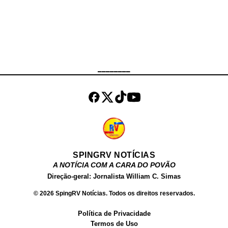
integralmente recuperada e o caso
encaminhado à 17ª Delegacia de
Polícia (São Cristóvão) , que ficará
responsável pelas investigações.
Até o momento, não houve registro
de prisões.
________
SPINGRV NOTÍCIAS
A NOTÍCIA COM A CARA DO POVÃO
Direção-geral: Jornalista William C. Simas
© 2026 SpingRV Notícias. Todos os direitos reservados.
Política de Privacidade
Termos de Uso