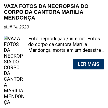
VAZA FOTOS DA NECROPSIA DO
CORPO DA CANTORA MARILIA
MENDONÇA
abril 14, 2023
Foto: reprodução / internet Fotos
do corpo da cantora Marília
Mendonça, morta em um desastre
aéreo, em 5 de novembro de 2021,
foram vazadas na internet. A
LER MAIS
divulgação de fotos do corpo de
qualquer pessoa, sem a devida
autorização da família, é crime.
Após, saber do vazamento das
fotos, a família da cantora pediu
para que as pessoas não
compartilhem as imagens. Na