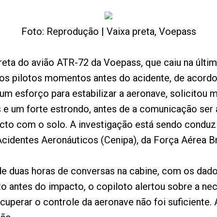
Foto: Reprodução | Vaixa preta, Voepass
preta do avião ATR-72 da Voepass, que caiu na últi
e os pilotos momentos antes do acidente, de acord
um esforço para estabilizar a aeronave, solicitou 
s e um forte estrondo, antes de a comunicação ser
to com o solo. A investigação está sendo conduzi
cidentes Aeronáuticos (Cenipa), da Força Aérea Bra
 de duas horas de conversas na cabine, com os dad
uto antes do impacto, o copiloto alertou sobre a n
ecuperar o controle da aeronave não foi suficiente