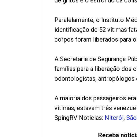
de gritos e o estrondo da coli
Paralelamente, o Instituto Mé
identificação de 52 vítimas f
corpos foram liberados para os
A Secretaria de Segurança Pú
famílias para a liberação dos 
odontologistas, antropólogos e
A maioria dos passageiros era 
vítimas, estavam três venezue
SpingRV Noticias:
Niterói
,
São
Receba notíci