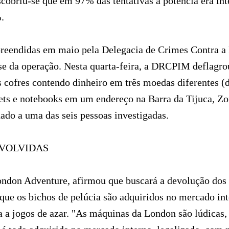
cobriu-se que em 97% das tentativas a potência era in
.
reendidas em maio pela Delegacia de Crimes Contra a 
e da operação. Nesta quarta-feira, a DRCPIM deflagrou
 cofres contendo dinheiro em três moedas diferentes (dó
blets e notebooks em um endereço na Barra da Tijuca, Z
nado a uma das seis pessoas investigadas.
NVOLVIDAS
ondon Adventure, afirmou que buscará a devolução dos 
que os bichos de pelúcia são adquiridos no mercado int
a a jogos de azar. "As máquinas da London são lúdicas, 