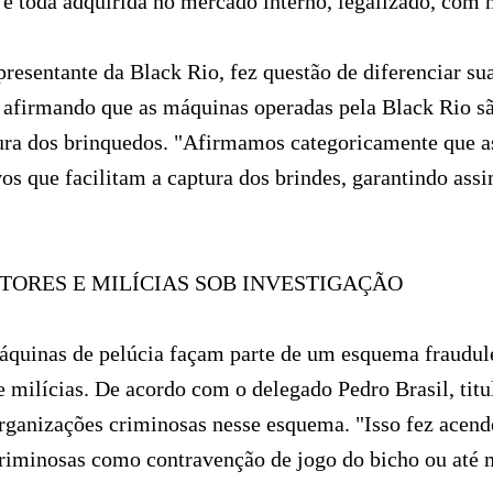
 é toda adquirida no mercado interno, legalizado, com n
presentante da Black Rio, fez questão de diferenciar s
, afirmando que as máquinas operadas pela Black Rio s
ptura dos brinquedos. "Afirmamos categoricamente que 
os que facilitam a captura dos brindes, garantindo ass
ORES E MILÍCIAS SOB INVESTIGAÇÃO
máquinas de pelúcia façam parte de um esquema fraudul
e milícias. De acordo com o delegado Pedro Brasil, tit
rganizações criminosas nesse esquema. "Isso fez acend
riminosas como contravenção de jogo do bicho ou até m