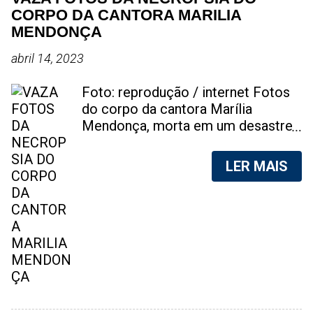
CORPO DA CANTORA MARILIA
MENDONÇA
abril 14, 2023
Foto: reprodução / internet Fotos
do corpo da cantora Marília
Mendonça, morta em um desastre
aéreo, em 5 de novembro de 2021,
foram vazadas na internet. A
LER MAIS
divulgação de fotos do corpo de
qualquer pessoa, sem a devida
autorização da família, é crime.
Após, saber do vazamento das
fotos, a família da cantora pediu
para que as pessoas não
compartilhem as imagens. Na
internet, a SpingRV, encontrou sites
vendendo as fotos. Cada foto, no