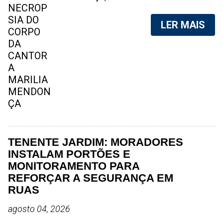
aéreo, em 5 de novembro de 2021,
foram vazadas na internet. A
LER MAIS
divulgação de fotos do corpo de
qualquer pessoa, sem a devida
autorização da família, é crime.
Após, saber do vazamento das
fotos, a família da cantora pediu
para que as pessoas não
compartilhem as imagens. Na
internet, a SpingRV, encontrou sites
vendendo as fotos. Cada foto, no
valor de R$20 (Vinte reais). A
TENENTE JARDIM: MORADORES
assessoria da família de Marília
INSTALAM PORTÕES E
Mendonça, se pronunciou sobre o
MONITORAMENTO PARA
caso. "Estamos todos chocados,
REFORÇAR A SEGURANÇA EM
só em imaginar a possibilidade de
RUAS
algo desta natureza existir, e de
agosto 04, 2026
pessoas capazes de divulgar este
tipo de conteúdo. Robson Cunha,