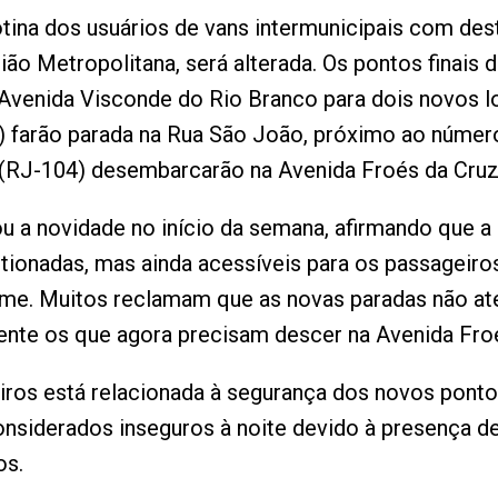
rotina dos usuários de vans intermunicipais com de
ão Metropolitana, será alterada. Os pontos finais 
 Avenida Visconde do Rio Branco para dois novos l
 farão parada na Rua São João, próximo ao númer
(RJ-104) desembarcarão na Avenida Froés da Cruz,
ou a novidade no início da semana, afirmando que a
ionadas, mas ainda acessíveis para os passageiro
ânime. Muitos reclamam que as novas paradas não 
ente os que agora precisam descer na Avenida Froé
eiros está relacionada à segurança dos novos pont
onsiderados inseguros à noite devido à presença d
os.