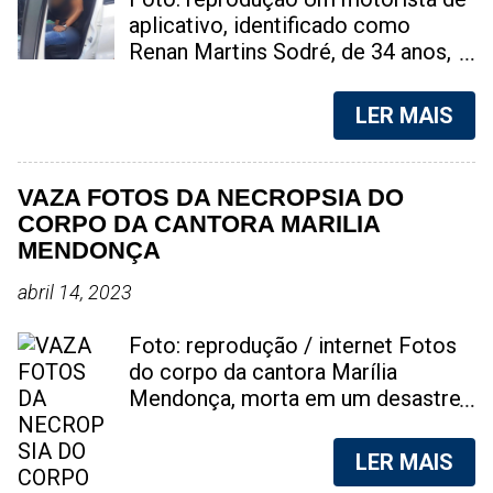
aplicativo, identificado como
Renan Martins Sodré, de 34 anos,
perdeu a vida de maneira trágica na
tarde deste sábado, na Favela do
LER MAIS
Caramujo, localizada em Niterói, na
Região Metropolitana do Rio de
Janeiro. A suspeita é de que ele
VAZA FOTOS DA NECROPSIA DO
estava exercendo sua atividade
CORPO DA CANTORA MARILIA
profissional quando adentrou na
MENDONÇA
região para atender uma corrida.
No decorrer do trajeto, ele foi
abril 14, 2023
abordado por indivíduos ligados ao
tráfico de drogas, o que o deixou
Foto: reprodução / internet Fotos
extremamente assustado. Em um
do corpo da cantora Marília
momento de pânico, ele tentou
Mendonça, morta em um desastre
recuar com seu veículo, porém, os
aéreo, em 5 de novembro de 2021,
criminosos reagiram atirando
foram vazadas na internet. A
LER MAIS
contra o automóvel, atingindo
divulgação de fotos do corpo de