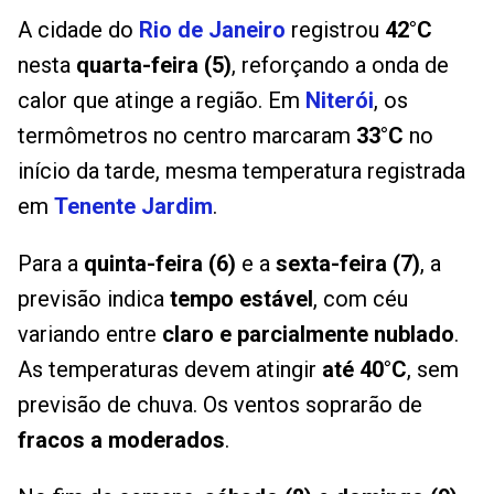
A cidade do
Rio de Janeiro
registrou
42°C
nesta
quarta-feira (5)
, reforçando a onda de
calor que atinge a região. Em
Niterói
, os
termômetros no centro marcaram
33°C
no
início da tarde, mesma temperatura registrada
em
Tenente Jardim
.
Para a
quinta-feira (6)
e a
sexta-feira (7)
, a
previsão indica
tempo estável
, com céu
variando entre
claro e parcialmente nublado
.
As temperaturas devem atingir
até 40°C
, sem
previsão de chuva. Os ventos soprarão de
fracos a moderados
.