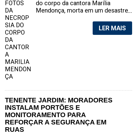
do corpo da cantora Marília
Mendonça, morta em um desastre
aéreo, em 5 de novembro de 2021,
foram vazadas na internet. A
LER MAIS
divulgação de fotos do corpo de
qualquer pessoa, sem a devida
autorização da família, é crime.
Após, saber do vazamento das
fotos, a família da cantora pediu
para que as pessoas não
compartilhem as imagens. Na
internet, a SpingRV, encontrou sites
vendendo as fotos. Cada foto, no
valor de R$20 (Vinte reais). A
TENENTE JARDIM: MORADORES
assessoria da família de Marília
INSTALAM PORTÕES E
Mendonça, se pronunciou sobre o
MONITORAMENTO PARA
caso. "Estamos todos chocados,
REFORÇAR A SEGURANÇA EM
só em imaginar a possibilidade de
RUAS
algo desta natureza existir, e de