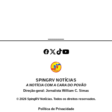
curvas impressionantes.
Atualmente, ela é uma das estrelas
mais conhecidas do Brasil e uma
das mais buscadas no Google.
Além de atuar como atriz, Fernanda
Chocolate , tem um site próprio,
________
onde vende conteúdos produzidos
por ela para o público adulto. Além
dos filmes, ela ve...
SPINGRV NOTÍCIAS
A NOTÍCIA COM A CARA DO POVÃO
Direção-geral: Jornalista William C. Simas
© 2026 SpingRV Notícias. Todos os direitos reservados.
Política de Privacidade