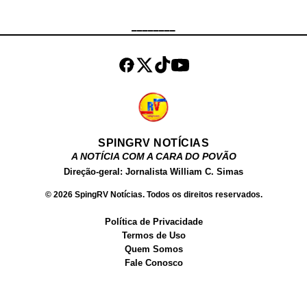
ocupantes dos automóveis, que
não obedeceram. Ainda de acordo
________
com a corporação, os suspeitos
efetuaram disparos contra a equipe
e fugiram, dando início a uma
perseguição qu...
SPINGRV NOTÍCIAS
A NOTÍCIA COM A CARA DO POVÃO
Direção-geral: Jornalista William C. Simas
© 2026 SpingRV Notícias. Todos os direitos reservados.
Política de Privacidade
Termos de Uso
Quem Somos
Fale Conosco