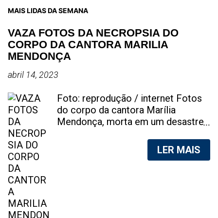
MAIS LIDAS DA SEMANA
VAZA FOTOS DA NECROPSIA DO
CORPO DA CANTORA MARILIA
MENDONÇA
abril 14, 2023
Foto: reprodução / internet Fotos
do corpo da cantora Marília
Mendonça, morta em um desastre
aéreo, em 5 de novembro de 2021,
foram vazadas na internet. A
LER MAIS
divulgação de fotos do corpo de
qualquer pessoa, sem a devida
autorização da família, é crime.
Após, saber do vazamento das
fotos, a família da cantora pediu
para que as pessoas não