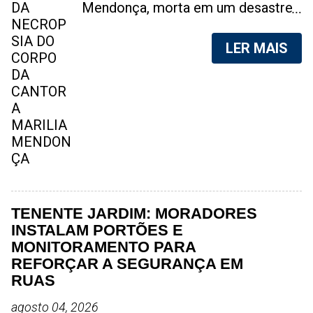
Mendonça, morta em um desastre
aéreo, em 5 de novembro de 2021,
foram vazadas na internet. A
LER MAIS
divulgação de fotos do corpo de
qualquer pessoa, sem a devida
autorização da família, é crime.
Após, saber do vazamento das
fotos, a família da cantora pediu
para que as pessoas não
compartilhem as imagens. Na
internet, a SpingRV, encontrou sites
vendendo as fotos. Cada foto, no
valor de R$20 (Vinte reais). A
TENENTE JARDIM: MORADORES
assessoria da família de Marília
INSTALAM PORTÕES E
Mendonça, se pronunciou sobre o
MONITORAMENTO PARA
caso. "Estamos todos chocados,
REFORÇAR A SEGURANÇA EM
só em imaginar a possibilidade de
RUAS
algo desta natureza existir, e de
agosto 04, 2026
pessoas capazes de divulgar este