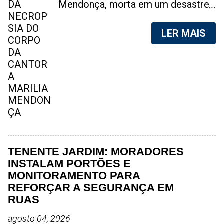
Mendonça, morta em um desastre
aéreo, em 5 de novembro de 2021,
foram vazadas na internet. A
LER MAIS
divulgação de fotos do corpo de
qualquer pessoa, sem a devida
autorização da família, é crime.
Após, saber do vazamento das
fotos, a família da cantora pediu
para que as pessoas não
compartilhem as imagens. Na
internet, a SpingRV, encontrou sites
vendendo as fotos. Cada foto, no
valor de R$20 (Vinte reais). A
TENENTE JARDIM: MORADORES
assessoria da família de Marília
INSTALAM PORTÕES E
Mendonça, se pronunciou sobre o
MONITORAMENTO PARA
caso. "Estamos todos chocados,
REFORÇAR A SEGURANÇA EM
só em imaginar a possibilidade de
RUAS
algo desta natureza existir, e de
agosto 04, 2026
pessoas capazes de divulgar este