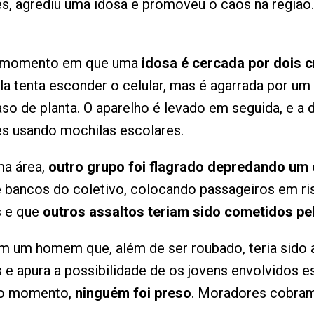
, agrediu uma idosa e promoveu o caos na região. 
 o momento em que uma
idosa é cercada por dois 
la tenta esconder o celular, mas é agarrada por u
aso de planta. O aparelho é levado em seguida, e 
es usando mochilas escolares.
ma área,
outro grupo foi flagrado depredando um 
 e bancos do coletivo, colocando passageiros em 
s e que
outros assaltos teriam sido cometidos p
ém um homem que, além de ser roubado, teria sido 
os e apura a possibilidade de os jovens envolvido
é o momento,
ninguém foi preso
. Moradores cobram