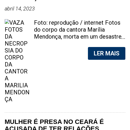
abril 14, 2023
Foto: reprodução / internet Fotos
do corpo da cantora Marília
Mendonça, morta em um desastre
aéreo, em 5 de novembro de 2021,
foram vazadas na internet. A
LER MAIS
divulgação de fotos do corpo de
qualquer pessoa, sem a devida
autorização da família, é crime.
Após, saber do vazamento das
fotos, a família da cantora pediu
para que as pessoas não
compartilhem as imagens. Na
internet, a SpingRV, encontrou sites
vendendo as fotos. Cada foto, no
valor de R$20 (Vinte reais). A
MULHER É PRESA NO CEARÁ É
assessoria da família de Marília
ACUSADA DE TER RELAÇÕES