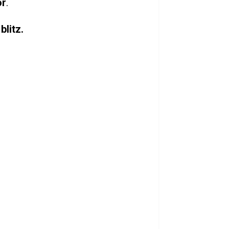
or
.
blitz.