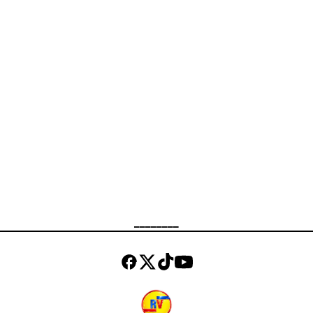
Malafaia (@PastorMalafaia) August
5, 2021 Alexandre de Moraes e
Barroso são os ditadores da toga
que estão trabalhando contra o
estado democrático de direito.
https://t.co/mYsNsoPtuo
https://t.co/hWph33eFcc — Silas
Malafaia (@PastorMalafaia) August
6, 2021
________