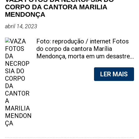
CORPO DA CANTORA MARILIA
MENDONÇA
abril 14, 2023
Foto: reprodução / internet Fotos
do corpo da cantora Marília
Mendonça, morta em um desastre
aéreo, em 5 de novembro de 2021,
foram vazadas na internet. A
LER MAIS
divulgação de fotos do corpo de
qualquer pessoa, sem a devida
autorização da família, é crime.
Após, saber do vazamento das
fotos, a família da cantora pediu
para que as pessoas não
compartilhem as imagens. Na
internet, a SpingRV, encontrou sites
vendendo as fotos. Cada foto, no