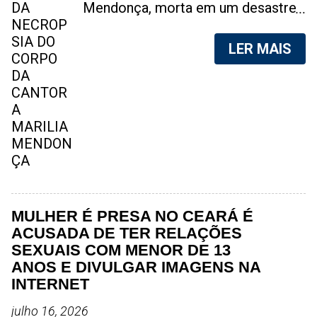
Mendonça, morta em um desastre
aéreo, em 5 de novembro de 2021,
foram vazadas na internet. A
LER MAIS
divulgação de fotos do corpo de
qualquer pessoa, sem a devida
autorização da família, é crime.
Após, saber do vazamento das
fotos, a família da cantora pediu
para que as pessoas não
compartilhem as imagens. Na
internet, a SpingRV, encontrou sites
vendendo as fotos. Cada foto, no
valor de R$20 (Vinte reais). A
MULHER É PRESA NO CEARÁ É
assessoria da família de Marília
ACUSADA DE TER RELAÇÕES
Mendonça, se pronunciou sobre o
SEXUAIS COM MENOR DE 13
caso. "Estamos todos chocados,
ANOS E DIVULGAR IMAGENS NA
só em imaginar a possibilidade de
INTERNET
algo desta natureza existir, e de
julho 16, 2026
pessoas capazes de divulgar este