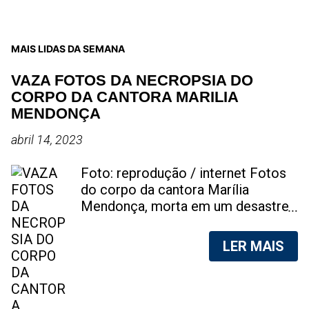
MAIS LIDAS DA SEMANA
VAZA FOTOS DA NECROPSIA DO
CORPO DA CANTORA MARILIA
MENDONÇA
abril 14, 2023
Foto: reprodução / internet Fotos
do corpo da cantora Marília
Mendonça, morta em um desastre
aéreo, em 5 de novembro de 2021,
foram vazadas na internet. A
LER MAIS
divulgação de fotos do corpo de
qualquer pessoa, sem a devida
autorização da família, é crime.
Após, saber do vazamento das