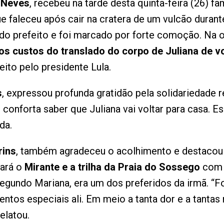
 Neves
, recebeu na tarde desta quinta-feira (26) f
ue faleceu após cair na cratera de um vulcão durante
do prefeito e foi marcado por forte comoção. Na o
os custos do translado do corpo de Juliana de vo
ito pelo presidente Lula.
s
, expressou profunda gratidão pela solidariedade 
conforta saber que Juliana vai voltar para casa. E
da.
rins
, também agradeceu o acolhimento e destacou 
zará o
Mirante e a trilha da Praia do Sossego
com 
segundo Mariana, era um dos preferidos da irmã. “
tos especiais ali. Em meio a tanta dor e a tantas n
elatou.