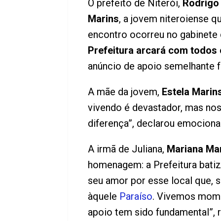
O prefeito de Niterói,
Rodrigo
Marins
, a jovem niteroiense q
encontro ocorreu no gabinete 
Prefeitura arcará com todos 
anúncio de apoio semelhante fe
A mãe da jovem,
Estela Marin
vivendo é devastador, mas nos 
diferença”, declarou emociona
A irmã de Juliana,
Mariana Ma
homenagem: a Prefeitura bati
seu amor por esse local que, 
àquele
Paraíso
. Vivemos momen
apoio tem sido fundamental”, r