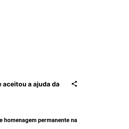
e aceitou a ajuda da
al e homenagem permanente na