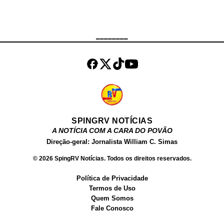
Couture e Aubretia Dance. Kylin
Kalani nasceu em 30 de dezembro
de 2005 nos Estados Unidos,
________
atualmente tem 15 anos. Em
setembro de 2020, Kylin Kalani
tinha mais de meio milhão de
seguidores no Instagram e 28.000
seguidores ...
SPINGRV NOTÍCIAS
A NOTÍCIA COM A CARA DO POVÃO
Direção-geral: Jornalista William C. Simas
© 2026 SpingRV Notícias. Todos os direitos reservados.
Política de Privacidade
Termos de Uso
Quem Somos
Fale Conosco