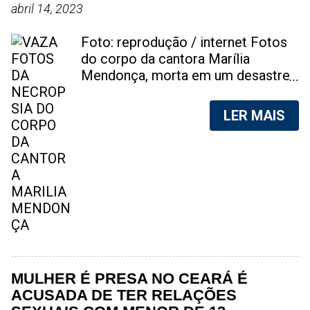
abril 14, 2023
Foto: reprodução / internet Fotos
do corpo da cantora Marília
Mendonça, morta em um desastre
aéreo, em 5 de novembro de 2021,
foram vazadas na internet. A
LER MAIS
divulgação de fotos do corpo de
qualquer pessoa, sem a devida
autorização da família, é crime.
Após, saber do vazamento das
fotos, a família da cantora pediu
para que as pessoas não
compartilhem as imagens. Na
internet, a SpingRV, encontrou sites
vendendo as fotos. Cada foto, no
valor de R$20 (Vinte reais). A
MULHER É PRESA NO CEARÁ É
assessoria da família de Marília
ACUSADA DE TER RELAÇÕES
Mendonça, se pronunciou sobre o