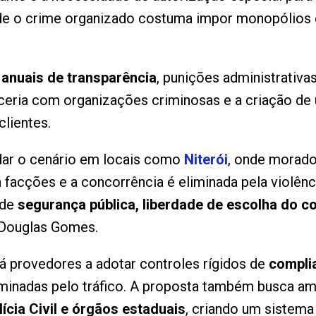
de o crime organizado costuma impor monopólios e
 anuais de transparência
, punições administrativas
eria com organizações criminosas e a criação d
clientes.
dar o cenário em locais como
Niterói
, onde morado
a facções e a concorrência é eliminada pela violên
 de
segurança pública, liberdade de escolha do 
 Douglas Gomes.
rá provedores a adotar controles rígidos de
compli
inadas pelo tráfico. A proposta também busca amp
lícia Civil e órgãos estaduais
, criando um sistema