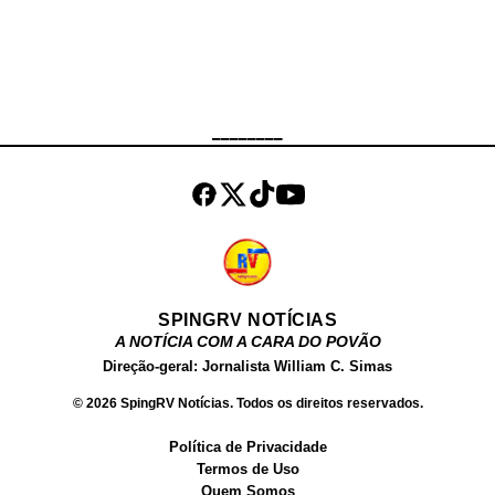
destino à Penha. Ao tentarem
realizar a abordagem, os policiais
deram ordem de parada aos
ocupantes dos automóveis, que
não obedeceram. Ainda de acordo
________
com a corporação, os suspeitos
efetuaram disparos contra a equipe
e fugiram, dando início a uma
perseguição qu...
SPINGRV NOTÍCIAS
A NOTÍCIA COM A CARA DO POVÃO
Direção-geral: Jornalista William C. Simas
© 2026 SpingRV Notícias. Todos os direitos reservados.
Política de Privacidade
Termos de Uso
Quem Somos