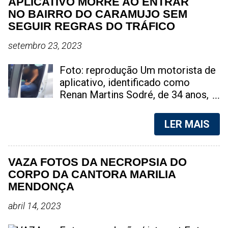
APLICATIVO MORRE AO ENTRAR
NO BAIRRO DO CARAMUJO SEM
SEGUIR REGRAS DO TRÁFICO
setembro 23, 2023
Foto: reprodução Um motorista de
aplicativo, identificado como
Renan Martins Sodré, de 34 anos,
perdeu a vida de maneira trágica na
tarde deste sábado, na Favela do
LER MAIS
Caramujo, localizada em Niterói, na
Região Metropolitana do Rio de
Janeiro. A suspeita é de que ele
VAZA FOTOS DA NECROPSIA DO
estava exercendo sua atividade
CORPO DA CANTORA MARILIA
profissional quando adentrou na
MENDONÇA
região para atender uma corrida.
No decorrer do trajeto, ele foi
abril 14, 2023
abordado por indivíduos ligados ao