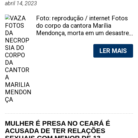
abril 14, 2023
Foto: reprodução / internet Fotos
do corpo da cantora Marília
Mendonça, morta em um desastre
aéreo, em 5 de novembro de 2021,
foram vazadas na internet. A
LER MAIS
divulgação de fotos do corpo de
qualquer pessoa, sem a devida
autorização da família, é crime.
Após, saber do vazamento das
fotos, a família da cantora pediu
para que as pessoas não
compartilhem as imagens. Na
internet, a SpingRV, encontrou sites
vendendo as fotos. Cada foto, no
valor de R$20 (Vinte reais). A
MULHER É PRESA NO CEARÁ É
assessoria da família de Marília
ACUSADA DE TER RELAÇÕES
Mendonça, se pronunciou sobre o