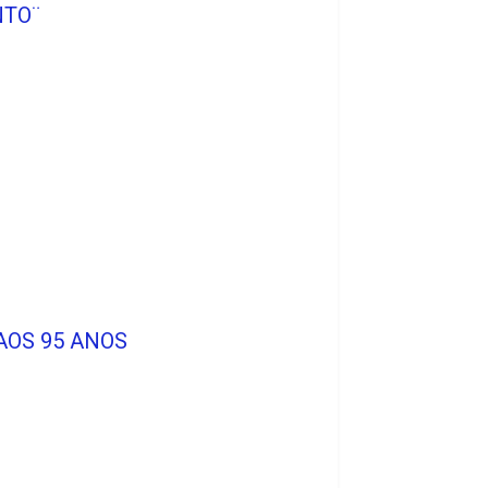
NTO¨
AOS 95 ANOS