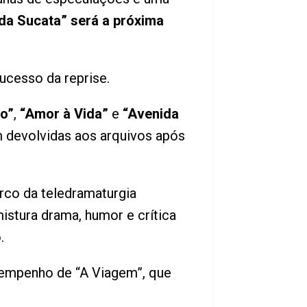
da Sucata” será a próxima
ucesso da reprise.
o”
,
“Amor à Vida”
e
“Avenida
m devolvidas aos arquivos após
rco da teledramaturgia
mistura drama, humor e crítica
.
sempenho de “A Viagem”, que