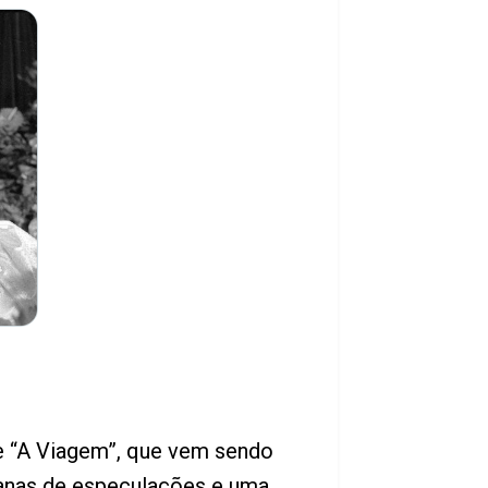
de “A Viagem”, que vem sendo
anas de especulações e uma