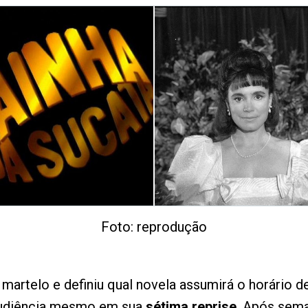
Foto: reprodução
 martelo e definiu qual novela assumirá o horário 
audiência mesmo em sua
sétima reprise
. Após sem