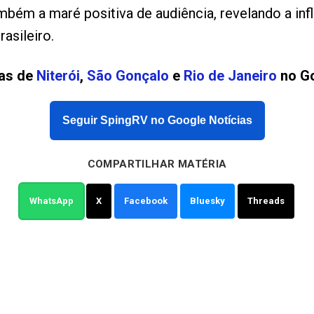
mbém a maré positiva de audiência, revelando a infl
asileiro.
ias de
Niterói
,
São Gonçalo
e
Rio de Janeiro
no Go
Seguir SpingRV no Google Notícias
COMPARTILHAR MATÉRIA
WhatsApp
X
Facebook
Bluesky
Threads