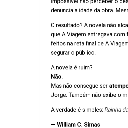
impossível não perceber o des
denuncia a idade da obra. Me
O resultado? A novela não al
que A Viagem entregava com fa
feitos na reta final de A Viag
segurar o público.
A novela é ruim?
Não.
Mas não consegue ser
atempo
Jorge. Também não exibe o 
A verdade é simples:
Rainha d
— William C. Simas