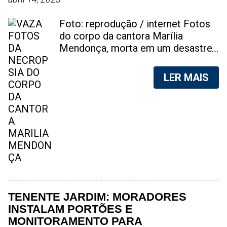
Foto: reprodução / internet Fotos
do corpo da cantora Marília
Mendonça, morta em um desastre
aéreo, em 5 de novembro de 2021,
foram vazadas na internet. A
LER MAIS
divulgação de fotos do corpo de
qualquer pessoa, sem a devida
autorização da família, é crime.
Após, saber do vazamento das
fotos, a família da cantora pediu
para que as pessoas não
compartilhem as imagens. Na
internet, a SpingRV, encontrou sites
vendendo as fotos. Cada foto, no
valor de R$20 (Vinte reais). A
TENENTE JARDIM: MORADORES
assessoria da família de Marília
INSTALAM PORTÕES E
Mendonça, se pronunciou sobre o
MONITORAMENTO PARA