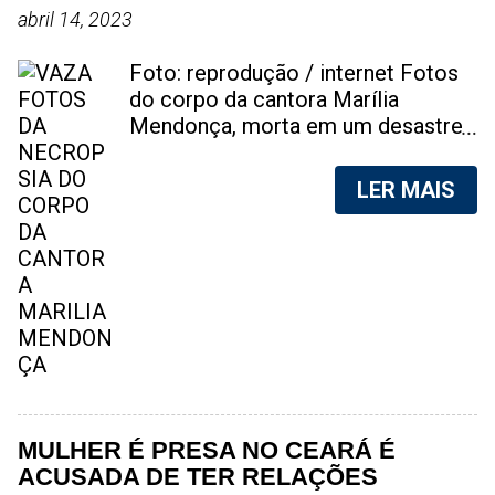
abril 14, 2023
Foto: reprodução / internet Fotos
do corpo da cantora Marília
Mendonça, morta em um desastre
aéreo, em 5 de novembro de 2021,
foram vazadas na internet. A
LER MAIS
divulgação de fotos do corpo de
qualquer pessoa, sem a devida
autorização da família, é crime.
Após, saber do vazamento das
fotos, a família da cantora pediu
para que as pessoas não
compartilhem as imagens. Na
internet, a SpingRV, encontrou sites
vendendo as fotos. Cada foto, no
valor de R$20 (Vinte reais). A
MULHER É PRESA NO CEARÁ É
assessoria da família de Marília
ACUSADA DE TER RELAÇÕES