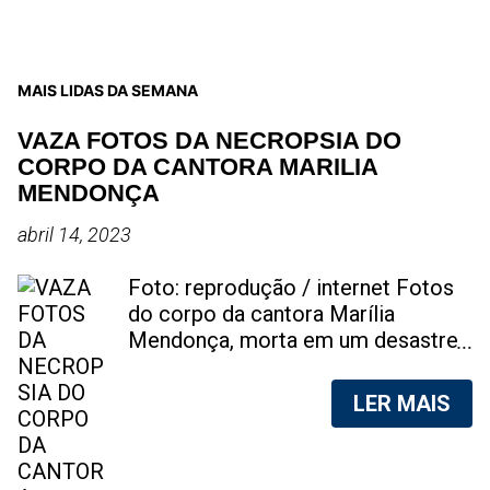
MAIS LIDAS DA SEMANA
VAZA FOTOS DA NECROPSIA DO
CORPO DA CANTORA MARILIA
MENDONÇA
abril 14, 2023
Foto: reprodução / internet Fotos
do corpo da cantora Marília
Mendonça, morta em um desastre
aéreo, em 5 de novembro de 2021,
foram vazadas na internet. A
LER MAIS
divulgação de fotos do corpo de
qualquer pessoa, sem a devida
autorização da família, é crime.