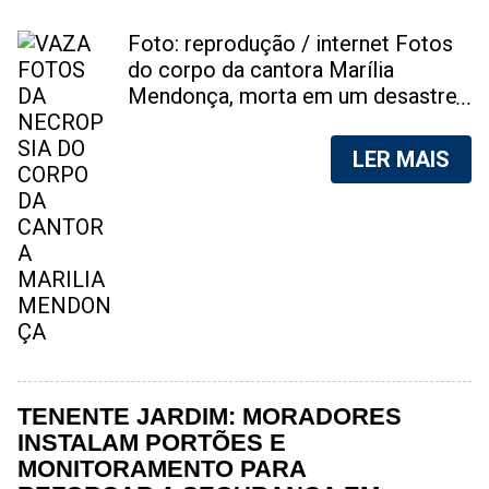
Foto: reprodução / internet Fotos
do corpo da cantora Marília
Mendonça, morta em um desastre
aéreo, em 5 de novembro de 2021,
foram vazadas na internet. A
LER MAIS
divulgação de fotos do corpo de
qualquer pessoa, sem a devida
autorização da família, é crime.
Após, saber do vazamento das
fotos, a família da cantora pediu
para que as pessoas não
compartilhem as imagens. Na
internet, a SpingRV, encontrou sites
vendendo as fotos. Cada foto, no
valor de R$20 (Vinte reais). A
TENENTE JARDIM: MORADORES
assessoria da família de Marília
INSTALAM PORTÕES E
Mendonça, se pronunciou sobre o
MONITORAMENTO PARA
caso. "Estamos todos chocados,