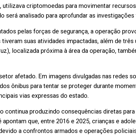
, utilizava criptomoedas para movimentar recursos
do será analisado para aprofundar as investigações 
tados pelas forças de segurança, a operação prov
 tiveram suas atividades impactadas, além de três 
z), localizada próxima à área da operação, també
o setor afetado. Em imagens divulgadas nas redes s
dos ônibus para tentar se proteger durante momen
cipais vias expressas do estado.
ião continua produzindo consequências diretas par
é apontam que, entre 2016 e 2025, crianças e adol
s devido a confrontos armados e operações policia