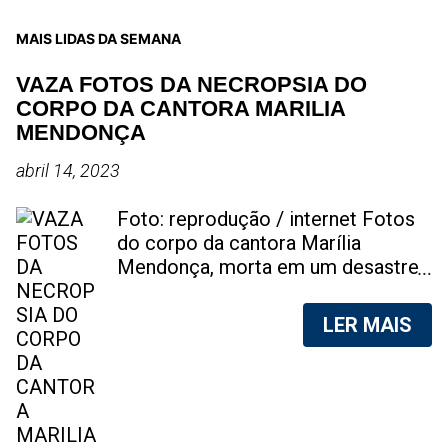
MAIS LIDAS DA SEMANA
VAZA FOTOS DA NECROPSIA DO
CORPO DA CANTORA MARILIA
MENDONÇA
abril 14, 2023
Foto: reprodução / internet Fotos
do corpo da cantora Marília
Mendonça, morta em um desastre
aéreo, em 5 de novembro de 2021,
foram vazadas na internet. A
LER MAIS
divulgação de fotos do corpo de
qualquer pessoa, sem a devida
autorização da família, é crime.
Após, saber do vazamento das
fotos, a família da cantora pediu