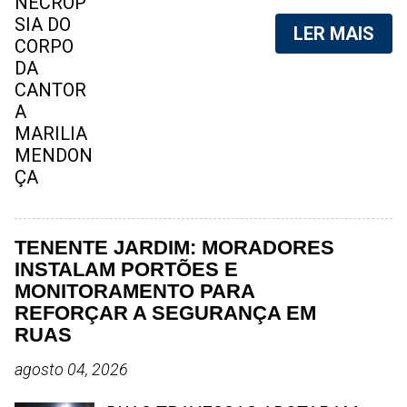
aéreo, em 5 de novembro de 2021,
foram vazadas na internet. A
LER MAIS
divulgação de fotos do corpo de
qualquer pessoa, sem a devida
autorização da família, é crime.
Após, saber do vazamento das
fotos, a família da cantora pediu
para que as pessoas não
compartilhem as imagens. Na
internet, a SpingRV, encontrou sites
vendendo as fotos. Cada foto, no
valor de R$20 (Vinte reais). A
TENENTE JARDIM: MORADORES
assessoria da família de Marília
INSTALAM PORTÕES E
Mendonça, se pronunciou sobre o
MONITORAMENTO PARA
caso. "Estamos todos chocados,
REFORÇAR A SEGURANÇA EM
só em imaginar a possibilidade de
RUAS
algo desta natureza existir, e de
agosto 04, 2026
pessoas capazes de divulgar este
tipo de conteúdo. Robson Cunha,