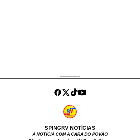
uma segunda linha de investigação,
também ligada a tentativa de
extorsão que Thiago, teria sofrido
no passado. Cerca de 100 pessoas
estavam presentes no cemitério
Parque da Paz, para dar o último
adeus ao comerciante, que era
muito bem quisto pela
comunidade.
________
SPINGRV NOTÍCIAS
A NOTÍCIA COM A CARA DO POVÃO