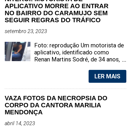
APLICATIVO MORRE AO ENTRAR
NO BAIRRO DO CARAMUJO SEM
SEGUIR REGRAS DO TRÁFICO
setembro 23, 2023
Foto: reprodução Um motorista de
aplicativo, identificado como
Renan Martins Sodré, de 34 anos,
perdeu a vida de maneira trágica na
tarde deste sábado, na Favela do
LER MAIS
Caramujo, localizada em Niterói, na
Região Metropolitana do Rio de
Janeiro. A suspeita é de que ele
VAZA FOTOS DA NECROPSIA DO
estava exercendo sua atividade
CORPO DA CANTORA MARILIA
profissional quando adentrou na
MENDONÇA
região para atender uma corrida.
No decorrer do trajeto, ele foi
abril 14, 2023
abordado por indivíduos ligados ao